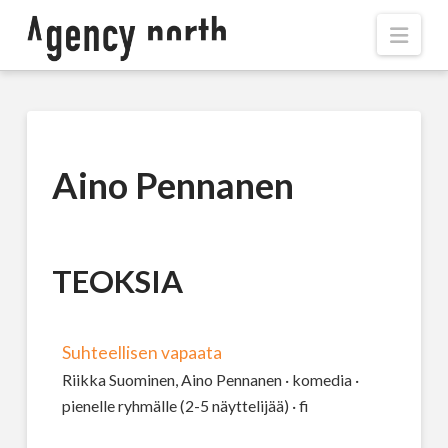
Navi
Aino Pennanen
TEOKSIA
Suhteellisen vapaata
Riikka Suominen, Aino Pennanen · komedia ·
pienelle ryhmälle (2-5 näyttelijää) · fi