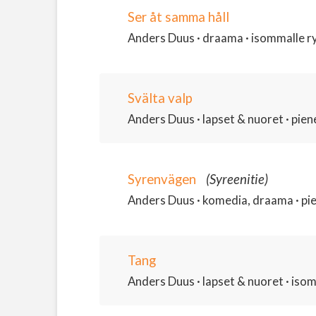
Ser åt samma håll
Anders Duus · draama · isommalle ryh
Svälta valp
Anders Duus · lapset & nuoret · piene
Syrenvägen
(Syreenitie)
Anders Duus · komedia, draama · piene
Tang
Anders Duus · lapset & nuoret · isomm