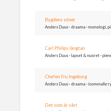
Bygdens söner
Anders Duus · draama · monologi, pie
Carl Philips längtan
Anders Duus · lapset & nuoret · piene
Chefen Fru Ingeborg
Anders Duus · draama · isommalle ryh
Det som är vårt