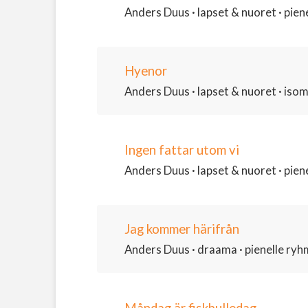
Anders Duus · lapset & nuoret · piene
Hyenor
Anders Duus · lapset & nuoret · isomm
Ingen fattar utom vi
Anders Duus · lapset & nuoret · piene
Jag kommer härifrån
Anders Duus · draama · pienelle ryhmä