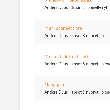
Måndag är fiskbulledag
Anders Duus · draama · pienelle ryhmäl
Mår i stor sett bra
Anders Duus · lapset & nuoret · fi
Mitt och ditt och mitt
Anders Duus · lapset & nuoret · piene
Nangijala
Anders Duus · lapset & nuoret · piene