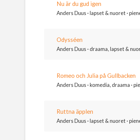
Nu är du gud igen
Anders Duus · lapset & nuoret · piene
Odysséen
Anders Duus · draama, lapset & nuoret
Romeo och Julia på Gullbacken
Anders Duus · komedia, draama · pien
Ruttna äpplen
Anders Duus · lapset & nuoret · piene