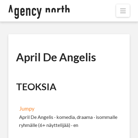
Navi
April De Angelis
TEOKSIA
Jumpy
April De Angelis · komedia, draama · isommalle
ryhmälle (6+ näyttelijää) · en