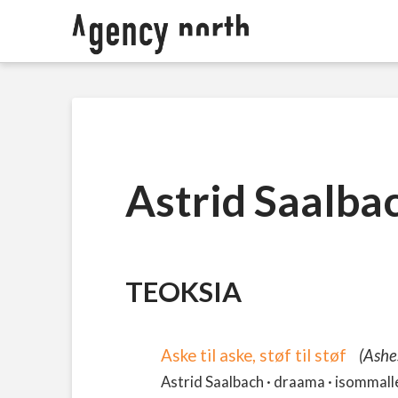
Astrid Saalba
TEOKSIA
Aske til aske, støf til støf
(Ashe
Astrid Saalbach · draama · isommalle 