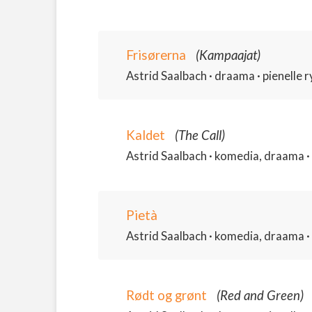
Frisørerna
(Kampaajat)
Astrid Saalbach · draama · pienelle ry
Kaldet
(The Call)
Astrid Saalbach · komedia, draama · 
Pietà
Astrid Saalbach · komedia, draama · 
Rødt og grønt
(Red and Green)