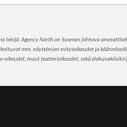
a tekijä. Agency North on Suomen johtava ammattiteki
hoituvat mm. näytelmien esitysoikeudet ja käännösoike
-oikeudet, muut teatterioikeudet, sekä elokuvakäsikirj