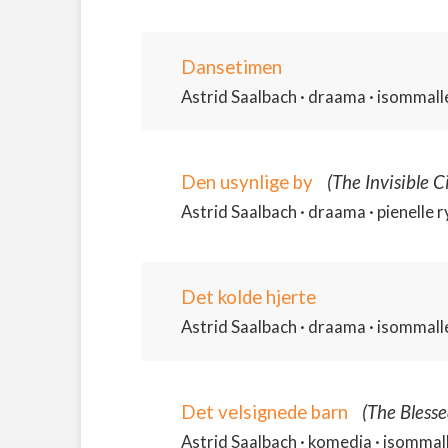
Dansetimen
Astrid Saalbach · draama · isommalle
Den usynlige by
(The Invisible C
Astrid Saalbach · draama · pienelle ry
Det kolde hjerte
Astrid Saalbach · draama · isommalle 
Det velsignede barn
(The Blesse
Astrid Saalbach · komedia · isommalle