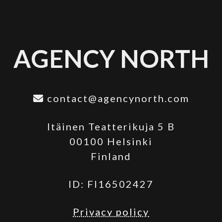
AGENCY NORTH
contact@agencynorth.com
Itäinen Teatterikuja 5 B
00100 Helsinki
Finland
ID: FI16502427
Privacy policy