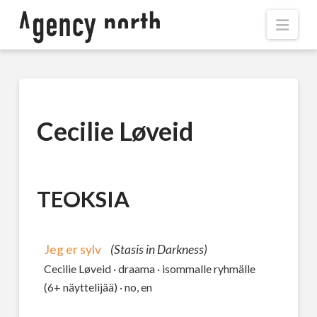
Navi
Cecilie Løveid
TEOKSIA
Jeg er sylv
(Stasis in Darkness)
Cecilie Løveid · draama · isommalle ryhmälle
(6+ näyttelijää) · no, en