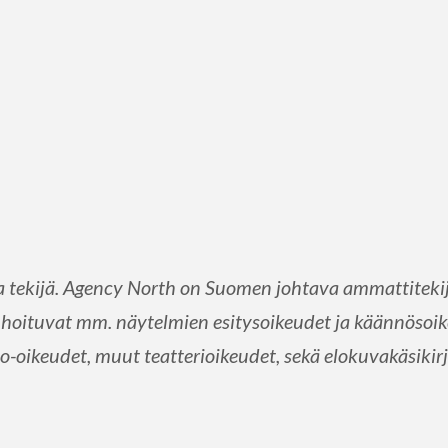
tekijä. Agency North on Suomen johtava ammattitekijö
hoituvat mm. näytelmien esitysoikeudet ja käännösoike
-oikeudet, muut teatterioikeudet, sekä elokuvakäsikirj