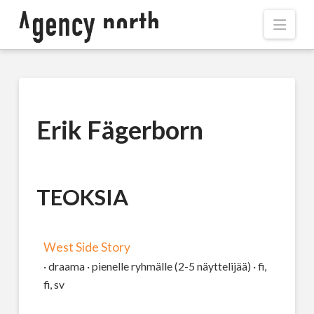
Navi
Erik Fägerborn
TEOKSIA
West Side Story
· draama · pienelle ryhmälle (2-5 näyttelijää) · fi,
fi, sv