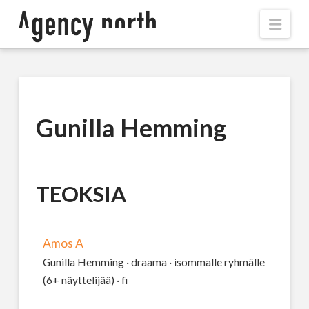
Navi
Gunilla Hemming
TEOKSIA
Amos A
Gunilla Hemming · draama · isommalle ryhmälle
(6+ näyttelijää) · fi