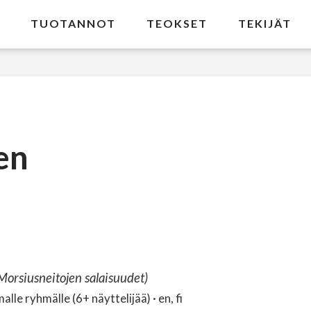
TUOTANNOT
TEOKSET
TEKIJÄT
en
Morsiusneitojen salaisuudet)
le ryhmälle (6+ näyttelijää) · en, fi