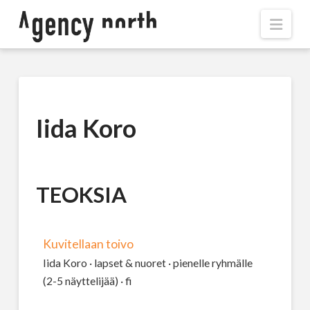
Navi
Iida Koro
TEOKSIA
Kuvitellaan toivo
Iida Koro · lapset & nuoret · pienelle ryhmälle
(2-5 näyttelijää) · fi