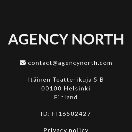
AGENCY NORTH
contact@agencynorth.com
Itäinen Teatterikuja 5 B
00100 Helsinki
Finland
ID: FI16502427
Privacy policy