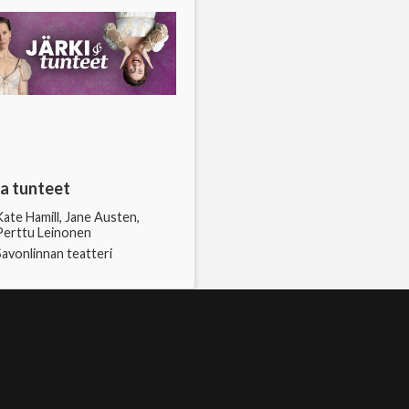
3
 ja tunteet
Kate Hamill, Jane Austen,
Perttu Leinonen
Savonlinnan teatteri