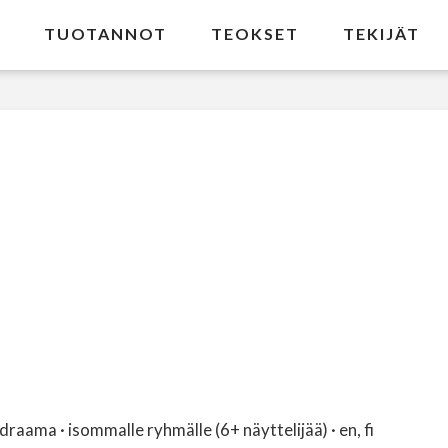
TUOTANNOT
TEOKSET
TEKIJÄT
raama · isommalle ryhmälle (6+ näyttelijää) · en, fi