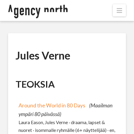
Navi
Jules Verne
TEOKSIA
Around the World in 80 Days
(Maailman
ympäri 80 päivässä)
Laura Eason, Jules Verne · draama, lapset &
nuoret · isommalle ryhmälle (6+ näyttelijää) · en,