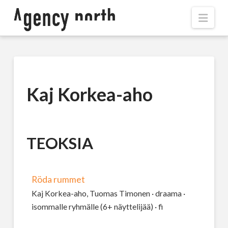
Navi
Kaj Korkea-aho
TEOKSIA
Röda rummet
Kaj Korkea-aho, Tuomas Timonen · draama ·
isommalle ryhmälle (6+ näyttelijää) · fi