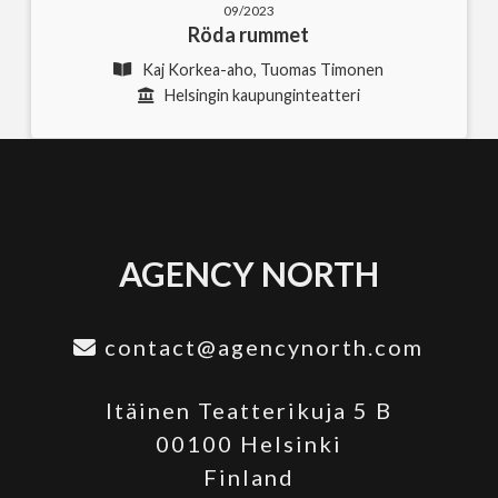
09/2023
Röda rummet
Kaj Korkea-aho, Tuomas Timonen
Helsingin kaupunginteatteri
AGENCY NORTH
contact@agencynorth.com
Itäinen Teatterikuja 5 B
00100 Helsinki
Finland