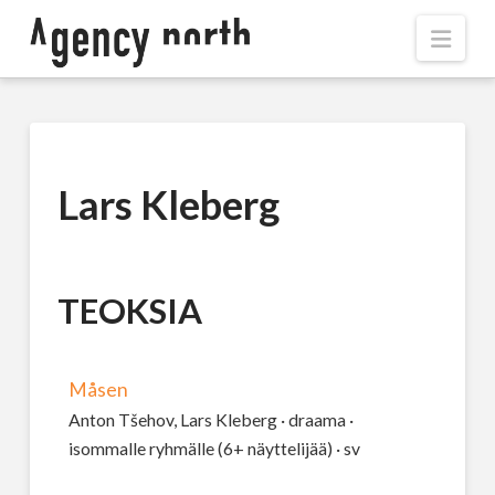
Navi
Lars Kleberg
TEOKSIA
Måsen
Anton Tšehov, Lars Kleberg · draama ·
isommalle ryhmälle (6+ näyttelijää) · sv