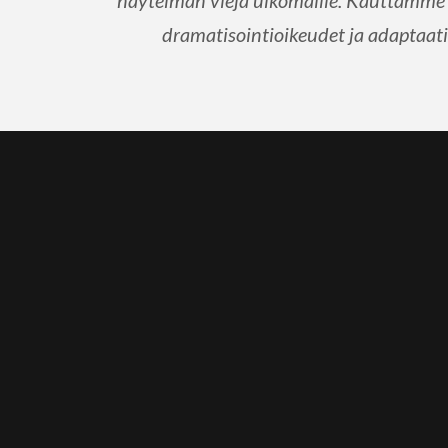
näytelmän viejä ulkomaille. Kauttamme 
dramatisointioikeudet ja adaptaatio