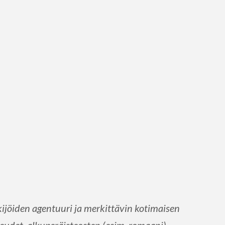
jöiden agentuuri ja merkittävin kotimaisen