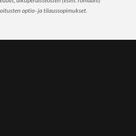
udet, alkuperäisteosten (esim. romaani)
oitusten optio- ja tilaussopimukset.