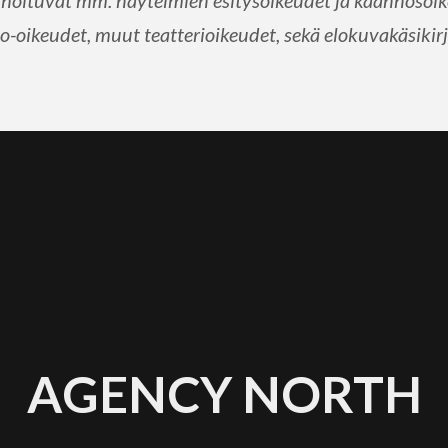
hoituvat mm. näytelmien esitysoikeudet ja käännösoike
-oikeudet, muut teatterioikeudet, sekä elokuvakäsikirj
AGENCY NORTH