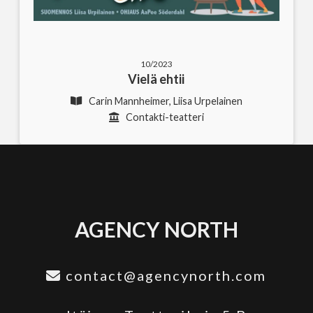
10/2023
Vielä ehtii
Carin Mannheimer, Liisa Urpelainen
Contakti-teatteri
AGENCY NORTH
contact@agencynorth.com