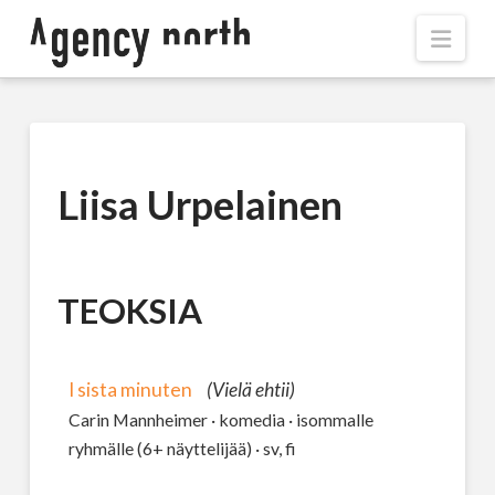
Navi
Liisa Urpelainen
TEOKSIA
I sista minuten
(Vielä ehtii)
Carin Mannheimer · komedia · isommalle
ryhmälle (6+ näyttelijää) · sv, fi