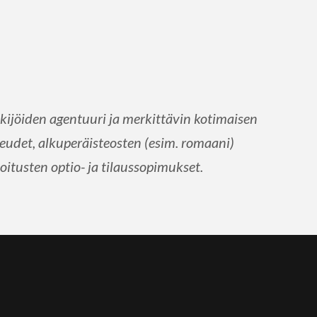
jöiden agentuuri ja merkittävin kotimaisen
udet, alkuperäisteosten (esim. romaani)
oitusten optio- ja tilaussopimukset.