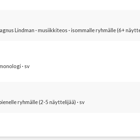
nus Lindman · musiikkiteos · isommalle ryhmälle (6+ näytteli
monologi · sv
enelle ryhmälle (2-5 näyttelijää) · sv