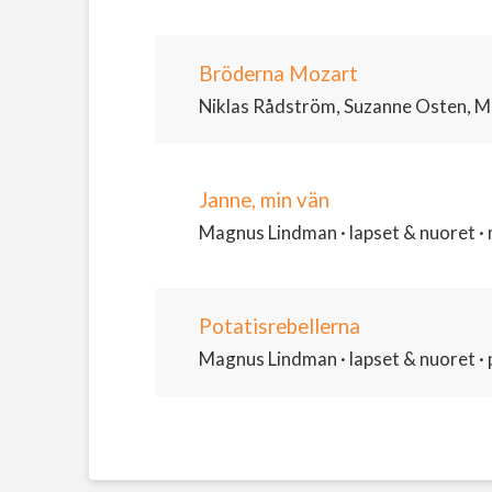
Bröderna Mozart
Niklas Rådström, Suzanne Osten, Mag
Janne, min vän
Magnus Lindman · lapset & nuoret · 
Potatisrebellerna
Magnus Lindman · lapset & nuoret · pi