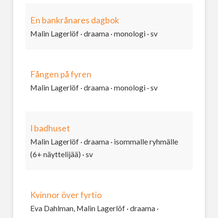
En bankrånares dagbok
Malin Lagerlöf · draama · monologi · sv
Fången på fyren
Malin Lagerlöf · draama · monologi · sv
I badhuset
Malin Lagerlöf · draama · isommalle ryhmälle
(6+ näyttelijää) · sv
Kvinnor över fyrtio
Eva Dahlman, Malin Lagerlöf · draama ·