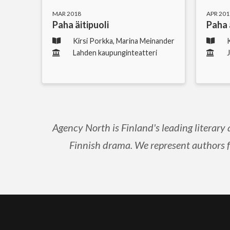
MAR 2018
APR 201
Paha äitipuoli
Paha 
Kirsi Porkka, Marina Meinander
Lahden kaupunginteatteri
Agency North is Finland's leading literary 
Finnish drama. We represent authors for