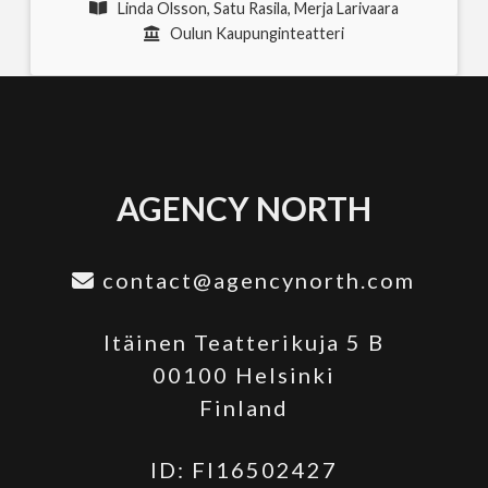
Linda Olsson, Satu Rasila, Merja Larivaara
Oulun Kaupunginteatteri
AGENCY NORTH
contact@agencynorth.com
Itäinen Teatterikuja 5 B
00100 Helsinki
Finland
ID: FI16502427