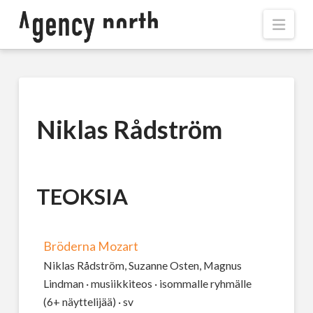
Navi
Niklas Rådström
TEOKSIA
Bröderna Mozart
Niklas Rådström, Suzanne Osten, Magnus
Lindman · musiikkiteos · isommalle ryhmälle
(6+ näyttelijää) · sv