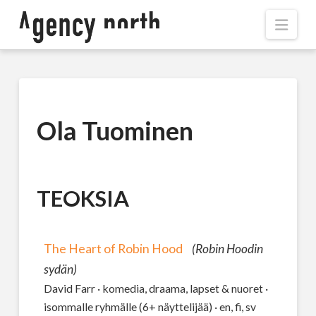
Navi
Ola Tuominen
TEOKSIA
The Heart of Robin Hood
(Robin Hoodin
sydän)
David Farr · komedia, draama, lapset & nuoret ·
isommalle ryhmälle (6+ näyttelijää) · en, fi, sv