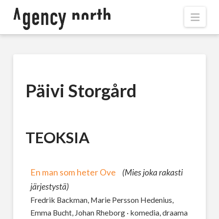
Navi
Päivi Storgård
TEOKSIA
En man som heter Ove
(Mies joka rakasti
järjestystä)
Fredrik Backman, Marie Persson Hedenius,
Emma Bucht, Johan Rheborg · komedia, draama