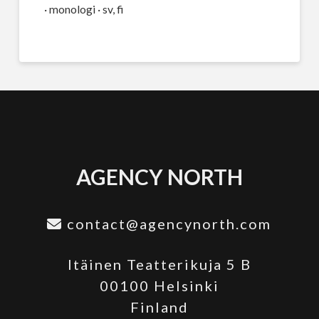
· monologi · sv, fi
AGENCY NORTH
contact@agencynorth.com
Itäinen Teatterikuja 5 B
00100 Helsinki
Finland