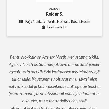
06/2024
Reidar S.
Raija Nokkala, Pentti Nokkala, Rosa Liksom
Lentävä lokki
Pentti Nokkala on Agency Northin edustama tekijä.
Agency North on Suomen johtava ammattitekijöiden
agentuuri ja merkittävin kotimaisen näytelmän viejä
ulkomaille. Kauttamme hoituvat mm. näytelmien
esitysoikeudet ja käännösoikeudet, alkuperäisteosten
(esim. romaani) dramatisointioikeudet ja adaptaatio-
oikeudet, muut teatterioikeudet, sekä
elokuvakäsikirjoitusten optio- ja tilaussopimukset.