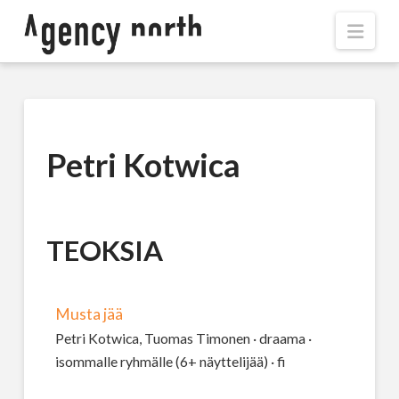
Navi
Petri Kotwica
TEOKSIA
Musta jää
Petri Kotwica, Tuomas Timonen · draama ·
isommalle ryhmälle (6+ näyttelijää) · fi