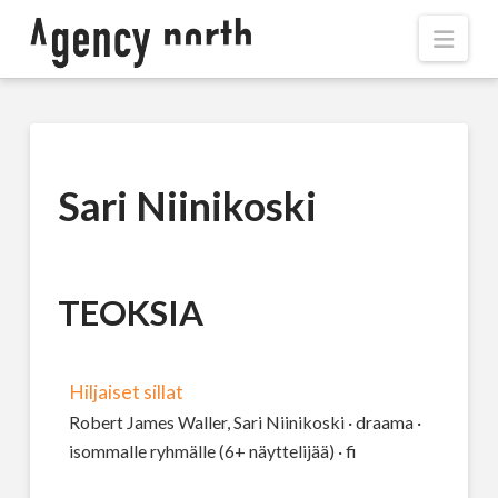
Navi
Sari Niinikoski
TEOKSIA
Hiljaiset sillat
Robert James Waller, Sari Niinikoski · draama ·
isommalle ryhmälle (6+ näyttelijää) · fi