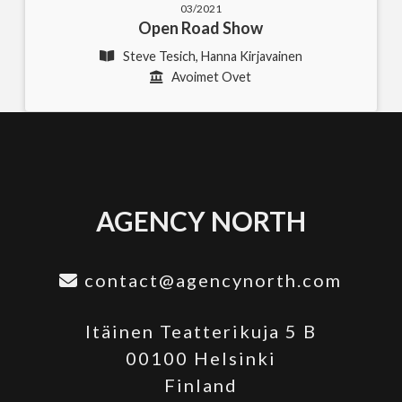
03/2021
Open Road Show
Steve Tesich, Hanna Kirjavainen
Avoimet Ovet
AGENCY NORTH
contact@agencynorth.com
Itäinen Teatterikuja 5 B
00100 Helsinki
Finland