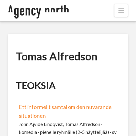
Navi
Tomas Alfredson
TEOKSIA
Ett informellt samtal om den nuvarande
situationen
John Ajvide Lindqvist, Tomas Alfredson ·
komedia · pienelle ryhmälle (2-5 näyttelijää) · sv