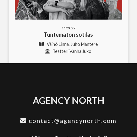
11/2022
Tuntematon sotilas
Väinö Linna, Juho Mantere
Teatteri Vanha Juko
AGENCY NORTH
contact@agencynorth.com