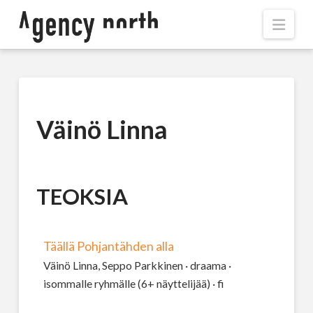
Navi
Väinö Linna
TEOKSIA
Täällä Pohjantähden alla
Väinö Linna, Seppo Parkkinen · draama ·
isommalle ryhmälle (6+ näyttelijää) · fi