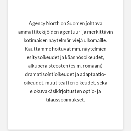
Agency North on Suomen johtava
ammattitekijöiden agentuuri ja merkittävin
kotimaisen näytelmän viejä ulkomaille.
Kauttamme hoituvat mm. näytelmien
esitysoikeudet ja käännösoikeudet,
alkuperäisteosten (esim. romaani)
dramatisointioikeudet ja adaptaatio-
oikeudet, muut teatterioikeudet, sekä
elokuvakäsikirjoitusten optio- ja
tilaussopimukset.