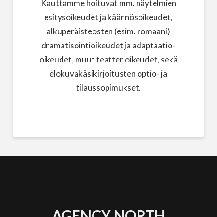
Kauttamme hoituvat mm. näytelmien
esitysoikeudet ja käännösoikeudet,
alkuperäisteosten (esim. romaani)
dramatisointioikeudet ja adaptaatio-
oikeudet, muut teatterioikeudet, sekä
elokuvakäsikirjoitusten optio- ja
tilaussopimukset.
AGENCY NORTH