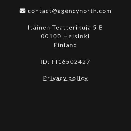
contact@agencynorth.com
Itäinen Teatterikuja 5 B
00100 Helsinki
Finland
ID: FI16502427
Privacy policy