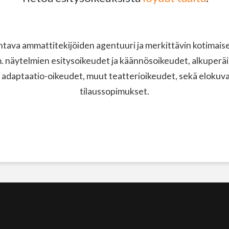
ava ammattitekijöiden agentuuri ja merkittävin kotimaisen
näytelmien esitysoikeudet ja käännösoikeudet, alkuperäi
 adaptaatio-oikeudet, muut teatterioikeudet, sekä elokuvak
tilaussopimukset.