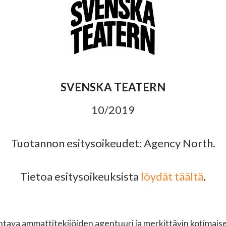
SVENSKA TEATERN
10/2019
Tuotannon esitysoikeudet: Agency North.
Tietoa esitysoikeuksista
löydät täältä
.
ava ammattitekijöiden agentuuri ja merkittävin kotimaisen