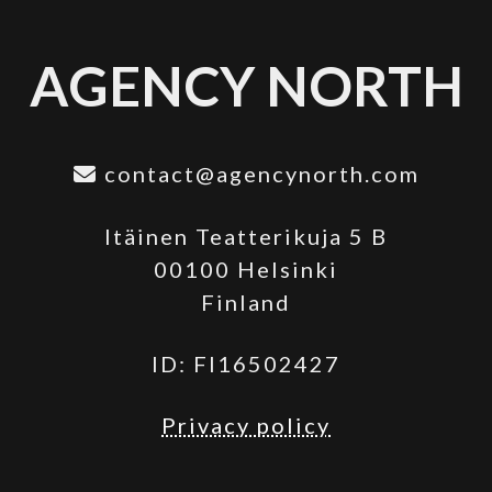
AGENCY NORTH
contact@agencynorth.com
Itäinen Teatterikuja 5 B
00100 Helsinki
Finland
ID: FI16502427
Privacy policy