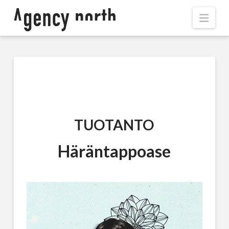
Navi
TUOTANTO
Häräntappoase