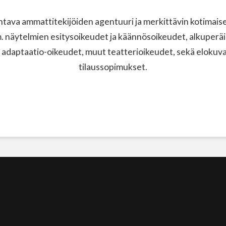
ava ammattitekijöiden agentuuri ja merkittävin kotimaisen
näytelmien esitysoikeudet ja käännösoikeudet, alkuperäi
 adaptaatio-oikeudet, muut teatterioikeudet, sekä elokuvak
tilaussopimukset.