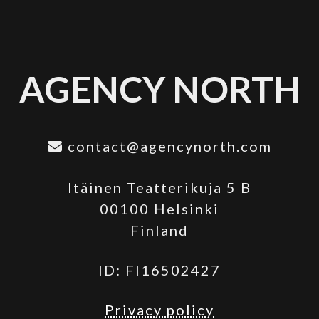
AGENCY NORTH
contact@agencynorth.com
Itäinen Teatterikuja 5 B
00100 Helsinki
Finland
ID: FI16502427
Privacy policy