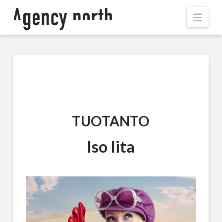
Navi
TUOTANTO
Iso Iita