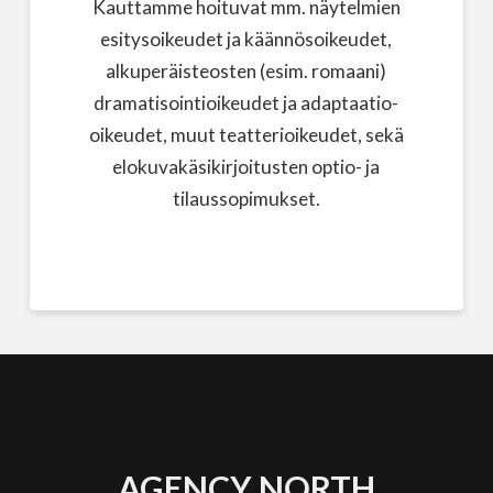
Kauttamme hoituvat mm. näytelmien
esitysoikeudet ja käännösoikeudet,
alkuperäisteosten (esim. romaani)
dramatisointioikeudet ja adaptaatio-
oikeudet, muut teatterioikeudet, sekä
elokuvakäsikirjoitusten optio- ja
tilaussopimukset.
AGENCY NORTH