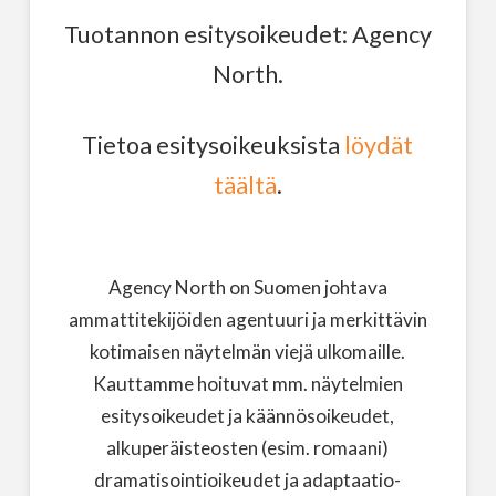
Tuotannon esitysoikeudet: Agency
North.
Tietoa esitysoikeuksista
löydät
täältä
.
Agency North on Suomen johtava
ammattitekijöiden agentuuri ja merkittävin
kotimaisen näytelmän viejä ulkomaille.
Kauttamme hoituvat mm. näytelmien
esitysoikeudet ja käännösoikeudet,
alkuperäisteosten (esim. romaani)
dramatisointioikeudet ja adaptaatio-