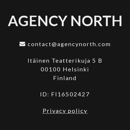
AGENCY NORTH
contact@agencynorth.com
Itäinen Teatterikuja 5 B
00100 Helsinki
Finland
ID: FI16502427
Privacy policy