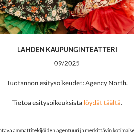
LAHDEN KAUPUNGINTEATTERI
09/2025
Tuotannon esitysoikeudet: Agency North.
Tietoa esitysoikeuksista
löydät täältä
.
ava ammattitekijöiden agentuuri ja merkittävin kotimaisen