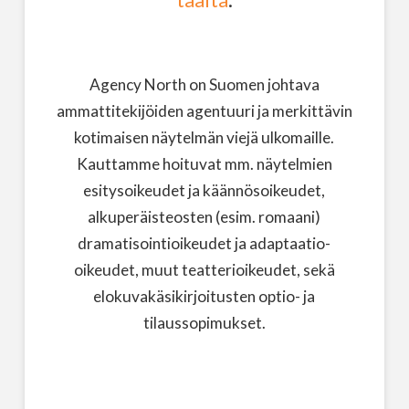
täältä
.
Agency North on Suomen johtava
ammattitekijöiden agentuuri ja merkittävin
kotimaisen näytelmän viejä ulkomaille.
Kauttamme hoituvat mm. näytelmien
esitysoikeudet ja käännösoikeudet,
alkuperäisteosten (esim. romaani)
dramatisointioikeudet ja adaptaatio-
oikeudet, muut teatterioikeudet, sekä
elokuvakäsikirjoitusten optio- ja
tilaussopimukset.