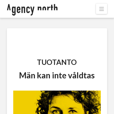
Navi
TUOTANTO
Män kan inte våldtas