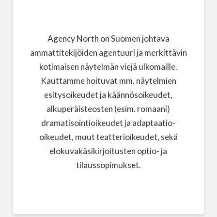
Agency North on Suomen johtava
ammattitekijöiden agentuuri ja merkittävin
kotimaisen näytelmän viejä ulkomaille.
Kauttamme hoituvat mm. näytelmien
esitysoikeudet ja käännösoikeudet,
alkuperäisteosten (esim. romaani)
dramatisointioikeudet ja adaptaatio-
oikeudet, muut teatterioikeudet, sekä
elokuvakäsikirjoitusten optio- ja
tilaussopimukset.