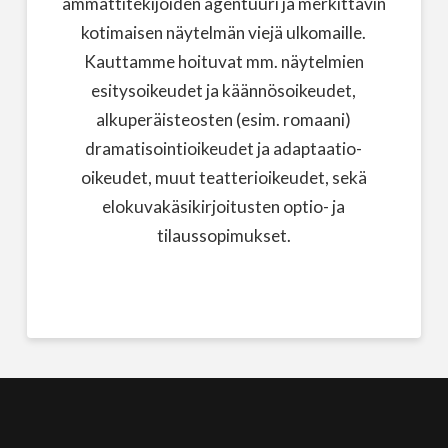
ammattitekijöiden agentuuri ja merkittävin
kotimaisen näytelmän viejä ulkomaille.
Kauttamme hoituvat mm. näytelmien
esitysoikeudet ja käännösoikeudet,
alkuperäisteosten (esim. romaani)
dramatisointioikeudet ja adaptaatio-
oikeudet, muut teatterioikeudet, sekä
elokuvakäsikirjoitusten optio- ja
tilaussopimukset.