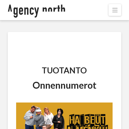
Navi
TUOTANTO
Onnennumerot