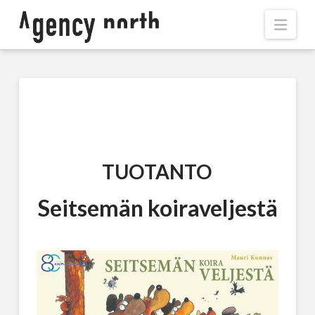
Navi
TUOTANTO
Seitsemän koiraveljestä