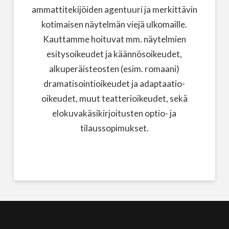
ammattitekijöiden agentuuri ja merkittävin
kotimaisen näytelmän viejä ulkomaille.
Kauttamme hoituvat mm. näytelmien
esitysoikeudet ja käännösoikeudet,
alkuperäisteosten (esim. romaani)
dramatisointioikeudet ja adaptaatio-
oikeudet, muut teatterioikeudet, sekä
elokuvakäsikirjoitusten optio- ja
tilaussopimukset.