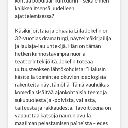
kohtaa populaarikulttuurin – sekä ennen
kaikkea itsensä uudelleen
ajattelemisessa?
Käsikirjoittaja ja ohjaaja Liila Jokelin on
32-vuotias dramaturgi, näytelmäkirjailija
ja laulaja-lauluntekijä. Hän on tämän
hetken kiinnostavimpia nuoria
teatterintekijöitä. Jokelin toteaa
uutuusteoksen lähtökohdista: ”Halusin
käsitellä toimintaelokuvien ideologisia
rakenteita näyttämöllä. Tämä vauhdikas
komedia sisältää ajankohtaisia teemoja
sukupuolesta ja -polvista, vallasta,
taiteesta ja rakkaudesta. Tavoitteena on
vapauttaa katsoja naurun avulla
maailman pelastamisen paineista – edes