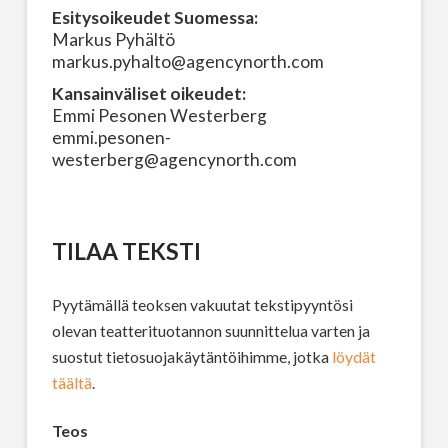
Esitysoikeudet Suomessa:
Markus Pyhältö
markus.pyhalto@agencynorth.com
Kansainväliset oikeudet:
Emmi Pesonen Westerberg
emmi.pesonen-
westerberg@agencynorth.com
TILAA TEKSTI
Pyytämällä teoksen vakuutat tekstipyyntösi
olevan teatterituotannon suunnittelua varten ja
suostut tietosuojakäytäntöihimme, jotka
löydät
täältä
.
Teos