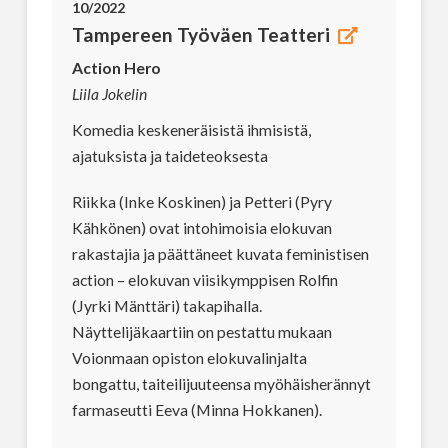
10/2022
Tampereen Työväen Teatteri
Action Hero
Liila Jokelin
Komedia keskeneräisistä ihmisistä,
ajatuksista ja taideteoksesta
Riikka (Inke Koskinen) ja Petteri (Pyry
Kähkönen) ovat intohimoisia elokuvan
rakastajia ja päättäneet kuvata feministisen
action – elokuvan viisikymppisen Rolfin
(Jyrki Mänttäri) takapihalla.
Näyttelijäkaartiin on pestattu mukaan
Voionmaan opiston elokuvalinjalta
bongattu, taiteilijuuteensa myöhäisherännyt
farmaseutti Eeva (Minna Hokkanen).