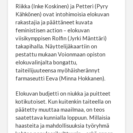
Riikka (Inke Koskinen) ja Petteri (Pyry
Kähkönen) ovat intohimoisia elokuvan
rakastajia ja päättäneet kuvata
feministisen action – elokuvan
viisikymppisen Rolfin (Jyrki Mänttäri)
takapihalla. Näyttelijäkaartiin on
pestattu mukaan Voionmaan opiston
elokuvalinjalta bongattu,
taiteilijuuteensa myöhäisherännyt
farmaseutti Eeva (Minna Hokkanen).
Elokuvan budjetti on niukka ja puitteet
kotikutoiset. Kun kuitenkin taiteella on
päätetty muuttaa maailmaa, on teos
saatettava kunnialla loppuun. Millaisia
haasteita ja mahdollisuuksia työryhmä