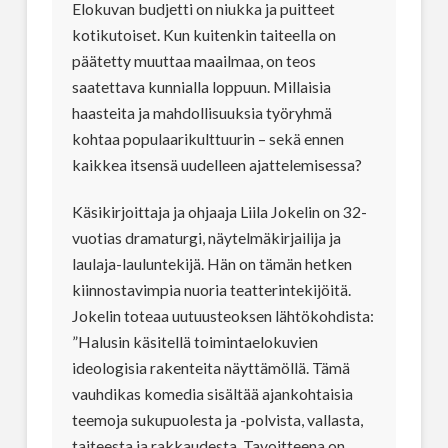
Elokuvan budjetti on niukka ja puitteet
kotikutoiset. Kun kuitenkin taiteella on
päätetty muuttaa maailmaa, on teos
saatettava kunnialla loppuun. Millaisia
haasteita ja mahdollisuuksia työryhmä
kohtaa populaarikulttuurin – sekä ennen
kaikkea itsensä uudelleen ajattelemisessa?
Käsikirjoittaja ja ohjaaja Liila Jokelin on 32-
vuotias dramaturgi, näytelmäkirjailija ja
laulaja-lauluntekijä. Hän on tämän hetken
kiinnostavimpia nuoria teatterintekijöitä.
Jokelin toteaa uutuusteoksen lähtökohdista:
”Halusin käsitellä toimintaelokuvien
ideologisia rakenteita näyttämöllä. Tämä
vauhdikas komedia sisältää ajankohtaisia
teemoja sukupuolesta ja -polvista, vallasta,
taiteesta ja rakkaudesta. Tavoitteena on