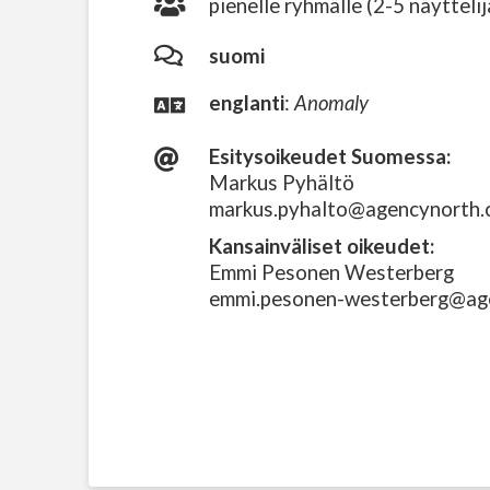
pienelle ryhmälle (2-5 näyttelij
suomi
englanti
:
Anomaly
Esitysoikeudet Suomessa:
Markus Pyhältö
markus.pyhalto@agencynorth
Kansainväliset oikeudet:
Emmi Pesonen Westerberg
emmi.pesonen-westerberg@ag