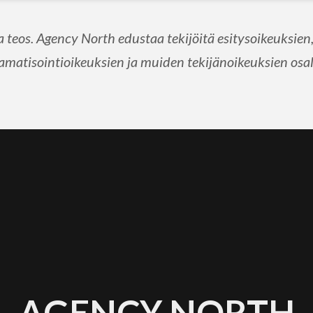
eos. Agency North edustaa tekijöitä esitysoikeuksien, 
amatisointioikeuksien ja muiden tekijänoikeuksien osal
AGENCY NORTH