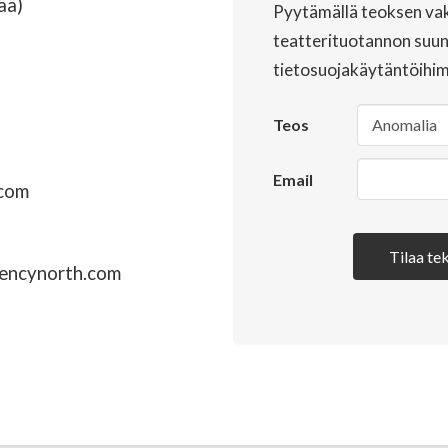
ää)
Pyytämällä teoksen vak
teatterituotannon suunn
tietosuojakäytäntöihi
Teos
Email
.com
Tilaa tek
encynorth.com