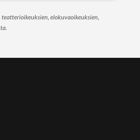
teatterioikeuksien, elokuvaoikeuksien,
ta.