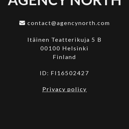
contact@agencynorth.com
Itäinen Teatterikuja 5 B
00100 Helsinki
Finland
ID: FI16502427
Privacy policy