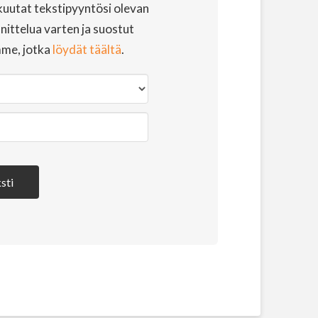
uutat tekstipyyntösi olevan
ittelua varten ja suostut
mme, jotka
löydät täältä
.
sti