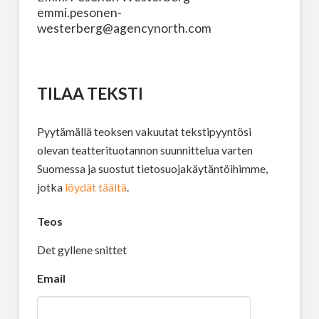
emmi.pesonen-
westerberg@agencynorth.com
TILAA TEKSTI
Pyytämällä teoksen vakuutat tekstipyyntösi
olevan teatterituotannon suunnittelua varten
Suomessa ja suostut tietosuojakäytäntöihimme,
jotka
löydät täältä
.
Teos
Det gyllene snittet
Email